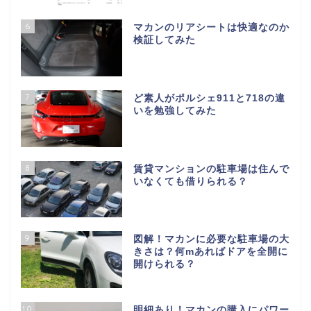
6
マカンのリアシートは快適なのか
検証してみた
7
ど素人がポルシェ911と718の違
いを勉強してみた
8
賃貸マンションの駐車場は住んで
いなくても借りられる？
9
図解！マカンに必要な駐車場の大
きさは？何mあればドアを全開に
開けられる？
10
明細あり！マカンの購入にパワー