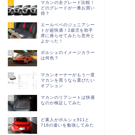
マカンの全グレード比較！
2
どのグレードが一番お買い
得？
エールベベのジュニアシー
3
トが超快適！2歳児を助手
席に座らせてみたら意外と
よかった！
ポルシェのイメージカラー
4
は何色？
マカンオーナーがもう一度
5
マカンを買うなら選びたい
オプション
マカンのリアシートは快適
6
なのか検証してみた
ど素人がポルシェ911と
7
718の違いを勉強してみた