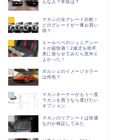
んな人？年収は？
マカンの全グレード比較！
2
どのグレードが一番お買い
得？
エールベベのジュニアシー
3
トが超快適！2歳児を助手
席に座らせてみたら意外と
よかった！
ポルシェのイメージカラー
4
は何色？
マカンオーナーがもう一度
5
マカンを買うなら選びたい
オプション
マカンのリアシートは快適
6
なのか検証してみた