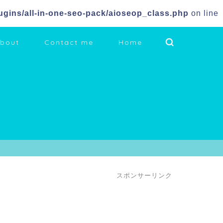
gins/all-in-one-seo-pack/aioseop_class.php
on line
bout
Contact me
Home
スポンサーリンク