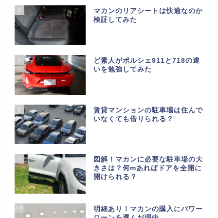
6
マカンのリアシートは快適なのか
検証してみた
7
ど素人がポルシェ911と718の違
いを勉強してみた
8
賃貸マンションの駐車場は住んで
いなくても借りられる？
9
図解！マカンに必要な駐車場の大
きさは？何mあればドアを全開に
開けられる？
10
明細あり！マカンの購入にパワー
ローンを選んだ理由