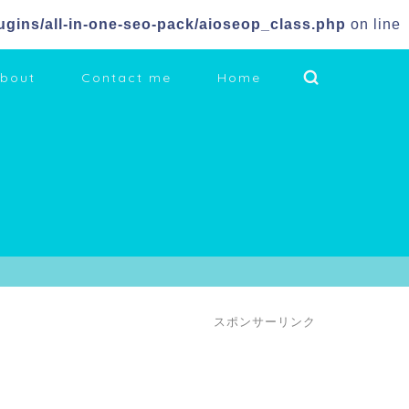
gins/all-in-one-seo-pack/aioseop_class.php
on line
bout
Contact me
Home
スポンサーリンク