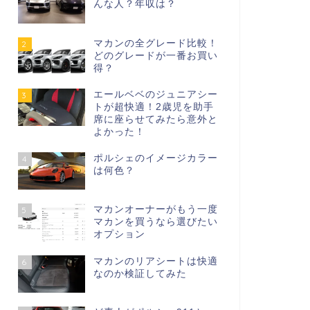
んな人？年収は？
マカンの全グレード比較！
2
どのグレードが一番お買い
得？
エールベベのジュニアシー
3
トが超快適！2歳児を助手
席に座らせてみたら意外と
よかった！
ポルシェのイメージカラー
4
は何色？
マカンオーナーがもう一度
5
マカンを買うなら選びたい
オプション
マカンのリアシートは快適
6
なのか検証してみた