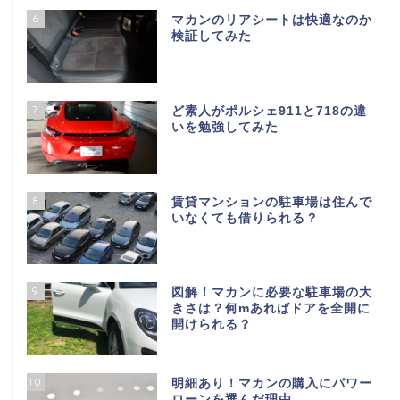
6
マカンのリアシートは快適なのか
検証してみた
7
ど素人がポルシェ911と718の違
いを勉強してみた
8
賃貸マンションの駐車場は住んで
いなくても借りられる？
9
図解！マカンに必要な駐車場の大
きさは？何mあればドアを全開に
開けられる？
10
明細あり！マカンの購入にパワー
ローンを選んだ理由