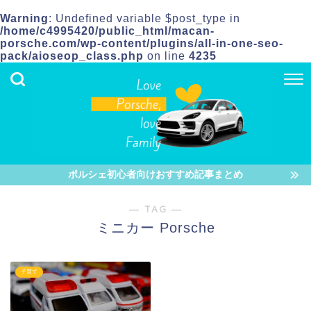
Warning
: Undefined variable $post_type in
/home/c4995420/public_html/macan-
porsche.com/wp-content/plugins/all-in-one-seo-
pack/aioseop_class.php
on line
4235
ポルシェ初心者向けおすすめ記事まとめ
― TAG ―
ミニカー Porsche
子育て