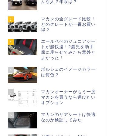
んな人？年収は？
マカンの全グレード比較！
2
どのグレードが一番お買い
得？
エールベベのジュニアシー
3
トが超快適！2歳児を助手
席に座らせてみたら意外と
よかった！
ポルシェのイメージカラー
4
は何色？
マカンオーナーがもう一度
5
マカンを買うなら選びたい
オプション
マカンのリアシートは快適
6
なのか検証してみた