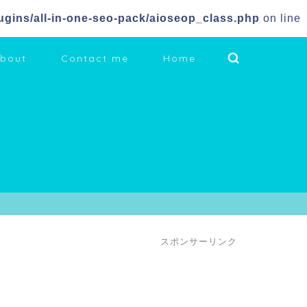
gins/all-in-one-seo-pack/aioseop_class.php
on line
bout
Contact me
Home
スポンサーリンク