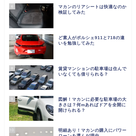
6
マカンのリアシートは快適なのか
検証してみた
7
ど素人がポルシェ911と718の違
いを勉強してみた
8
賃貸マンションの駐車場は住んで
いなくても借りられる？
9
図解！マカンに必要な駐車場の大
きさは？何mあればドアを全開に
開けられる？
10
明細あり！マカンの購入にパワー
ローンを選んだ理由