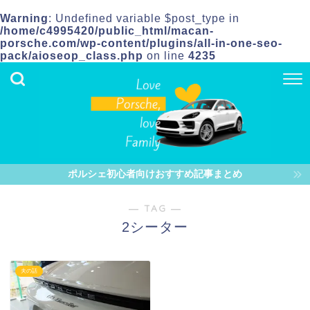
Warning
: Undefined variable $post_type in
/home/c4995420/public_html/macan-
porsche.com/wp-content/plugins/all-in-one-seo-
pack/aioseop_class.php
on line
4235
ポルシェ初心者向けおすすめ記事まとめ
― TAG ―
2シーター
夫の話