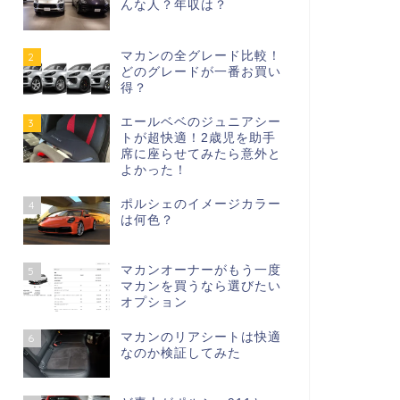
んな人？年収は？
マカンの全グレード比較！
2
どのグレードが一番お買い
得？
エールベベのジュニアシー
3
トが超快適！2歳児を助手
席に座らせてみたら意外と
よかった！
ポルシェのイメージカラー
4
は何色？
マカンオーナーがもう一度
5
マカンを買うなら選びたい
オプション
マカンのリアシートは快適
6
なのか検証してみた