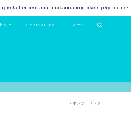
gins/all-in-one-seo-pack/aioseop_class.php
on line
bout
Contact me
Home
スポンサーリンク