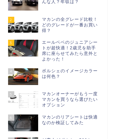
んな人？年収は？
マカンの全グレード比較！
2
どのグレードが一番お買い
得？
エールベベのジュニアシー
3
トが超快適！2歳児を助手
席に座らせてみたら意外と
よかった！
ポルシェのイメージカラー
4
は何色？
マカンオーナーがもう一度
5
マカンを買うなら選びたい
オプション
マカンのリアシートは快適
6
なのか検証してみた