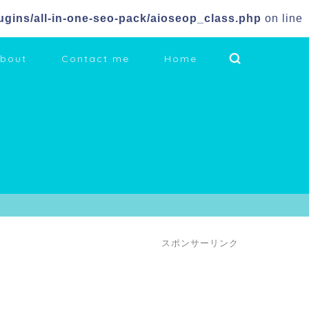
gins/all-in-one-seo-pack/aioseop_class.php
on line
bout
Contact me
Home
スポンサーリンク