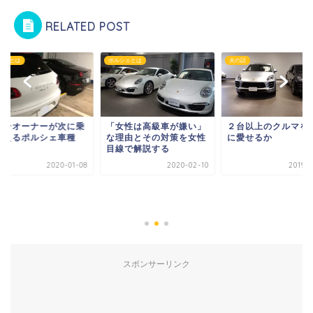
RELATED POST
シェとは
ポルシェとは
夫の話
カンオーナーが次に乗
「女性は高級車が嫌い」
２台以上のクルマを
替えるポルシェ車種
な理由とその対策を女性
に愛せるか
？
目線で解説する
2020-01-08
2020-02-10
2019-0
スポンサーリンク