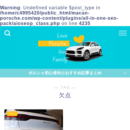
Warning
: Undefined variable $post_type in
/home/c4995420/public_html/macan-
porsche.com/wp-content/plugins/all-in-one-seo-
pack/aioseop_class.php
on line
4235
ポルシェ初心者向けおすすめ記事まとめ
― TAG ―
欠点
マカン