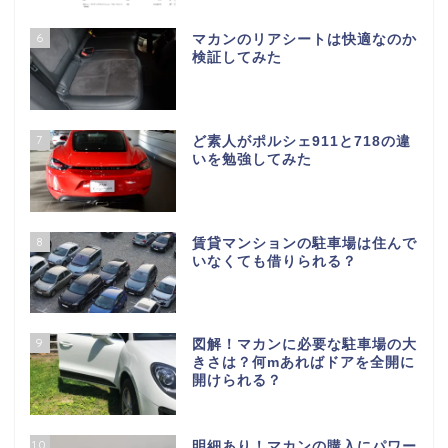
6
マカンのリアシートは快適なのか
検証してみた
7
ど素人がポルシェ911と718の違
いを勉強してみた
8
賃貸マンションの駐車場は住んで
いなくても借りられる？
9
図解！マカンに必要な駐車場の大
きさは？何mあればドアを全開に
開けられる？
10
明細あり！マカンの購入にパワー