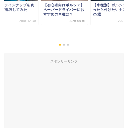
911のラインナップ
にして勉強してみた
2018-1
初心者向けポルシェ】
【車種別】ポルシェを買
ーパードライバーにお
ったら付けたいナンバー
すめの車種は？
25選
2020-08-01
2020-04-16
スポンサーリンク