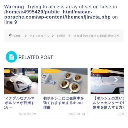
Warning
: Trying to access array offset on false in
/home/c4995420/public_html/macan-
porsche.com/wp-content/themes/jin/cta.php
on
line
9
HOME
ライフスタイル
夫の話
２台以上のクルマを同時に愛せるか
RELATED POST
シェとは
ポルシェとは
ポルシェとは
ポルシェには在庫車を
【ポルシェの買い方】ポ
くおすすめする4つの
ルシェセンターで即納在
由
庫車を購入する方法
2020-01-24
2020-09-04
サスティナブルなク
とは？ポルシェが目
次世代カー