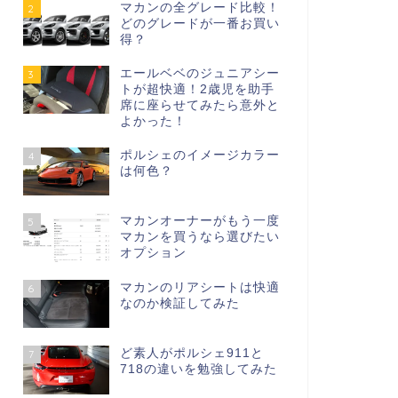
マカンの全グレード比較！
2
どのグレードが一番お買い
得？
エールベベのジュニアシー
3
トが超快適！2歳児を助手
席に座らせてみたら意外と
よかった！
ポルシェのイメージカラー
4
は何色？
マカンオーナーがもう一度
5
マカンを買うなら選びたい
オプション
マカンのリアシートは快適
6
なのか検証してみた
ど素人がポルシェ911と
7
718の違いを勉強してみた