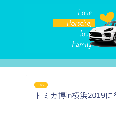
子育て
トミカ博in横浜2019