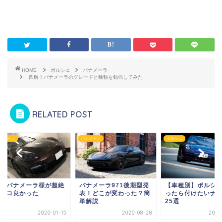
HOME
ポルシェ
パナメーラ
図解！パナメーラのグレードと種類を勉強してみた
RELATED POST
メーラ
パナメーラ
ポルシェ
車パナメーラ様が超絶
パナメーラ971後期型発
【車種別】ポルシェ
ッコ良かった
表！どこが変わった？簡
ったら付けたいナン
単解説
25選
2020-01-15
2020-08-28
2020-0