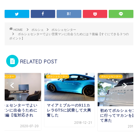
HOME
ポルシェ
ポルシェセンター
ポルシェセンターでよい営業マンに出会うためには？後編【すぐにできる３つの
ポイント】
RELATED POST
シェセンター
ポルシェセンター
ポルシェセンター
ルシェセンターでよい
マイアミブルーの911カ
業マンに出会うために
レラGTSに試乗して大興
初めてポルシェセン
？前編【塩対応され
奮した
に行ってマカンを試
.
て来た
2018-12-21
2020-07-20
2018-